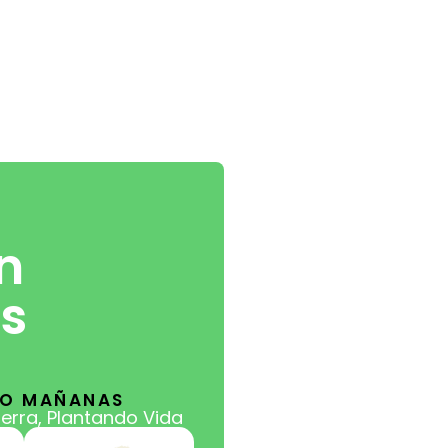
n
os
DO MAÑANAS
ierra, Plantando Vida